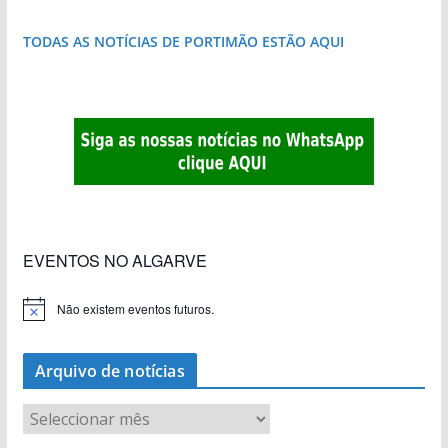
TODAS AS NOTÍCIAS DE PORTIMÃO ESTÃO AQUI
Foto do dia: a aldeia do interior do Algarve
«Estações com Vida» dão origem a excesso de
que respira autenticidade
construção nos terrenos da estação de Lagos
EVENTOS NO ALGARVE
Não existem eventos futuros.
A
v
i
s
Arquivo de notícias
o
A
r