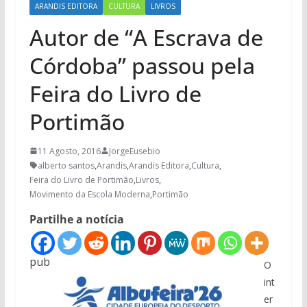
ARANDIS EDITORA
CULTURA
LIVROS
Autor de “A Escrava de
Córdoba” passou pela
Feira do Livro de
Portimão
11 Agosto, 2016
JorgeEusebio
alberto santos
,
Arandis
,
Arandis Editora
,
Cultura
,
Feira do Livro de Portimão
,
Livros
,
Movimento da Escola Moderna
,
Portimão
Partilhe a notícia
pub
O
int
er