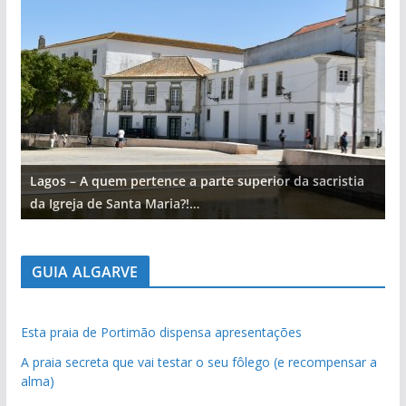
Lagos – A quem pertence a parte superior da sacristia
L
da Igreja de Santa Maria?!…
d
GUIA ALGARVE
Esta praia de Portimão dispensa apresentações
A praia secreta que vai testar o seu fôlego (e recompensar a
alma)