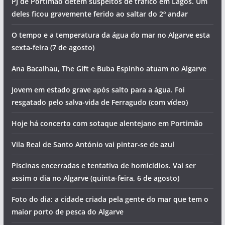
Os eventos que animam o Algarve no fim de semana (7 a 9
de agosto)
Homem morre junto a praia
O programa do Festival de Aves de Sagres já saiu.
Descubra as principais novidades para 2026
PJ de Portimão detém suspeitos de tráfico em Lagos. Um
deles ficou gravemente ferido ao saltar do 2º andar
O tempo e a temperatura da água do mar no Algarve esta
sexta-feira (7 de agosto)
Ana Bacalhau, The Gift e Buba Espinho atuam no Algarve
Jovem em estado grave após salto para a água. Foi
resgatado pelo salva-vida de Ferragudo (com vídeo)
Hoje há concerto com sotaque alentejano em Portimão