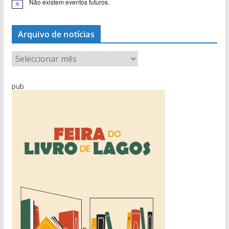
Não existem eventos futuros.
A
v
i
s
Arquivo de notícias
o
A
r
q
pub
u
i
v
o
d
e
n
o
t
í
c