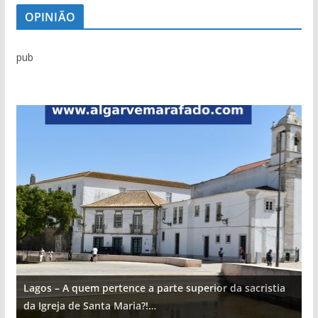
OPINIÃO
pub
Lagos – A quem pertence a parte superior da sacristia
L
da Igreja de Santa Maria?!…
d