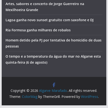
Vila Real de Santo António vai pintar-se de azul
Piscinas encerradas e tentativa de homicídios. Vai ser
assim o dia no Algarve (quinta-feira, 6 de agosto)
Foto do dia: a cidade criada pela gente do mar que tem o
maior porto de pesca do Algarve
Artes, sabores e concerto de Jorge Guerreiro na
Mexilhoeira Grande
Lagoa ganha novo sunset gratuito com saxofone e DJ
Ria Formosa ganha milhares de robalos
Homem detido pela PJ por tentativa de homicídio de duas
pessoas
O tempo e a temperatura da água do mar no Algarve esta