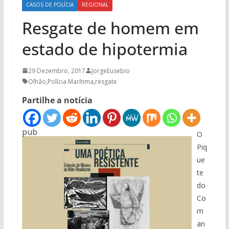
CASOS DE POLÍCIA
REGIONAL
Resgate de homem em
estado de hipotermia
29 Dezembro, 2017
JorgeEusebio
Olhão
,
Polícia Marítima
,
resgate
Partilhe a notícia
pub
O
Piq
ue
te
do
Co
m
an