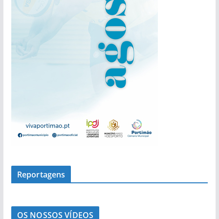
a
s
Reportagens
OS NOSSOS VÍDEOS