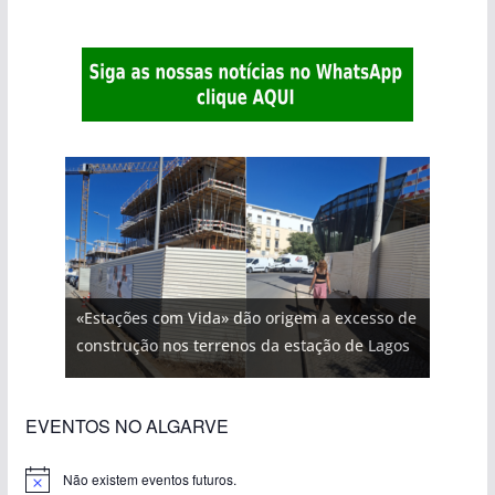
«Estações com Vida» dão origem a excesso de
construção nos terrenos da estação de Lagos
EVENTOS NO ALGARVE
Não existem eventos futuros.
A