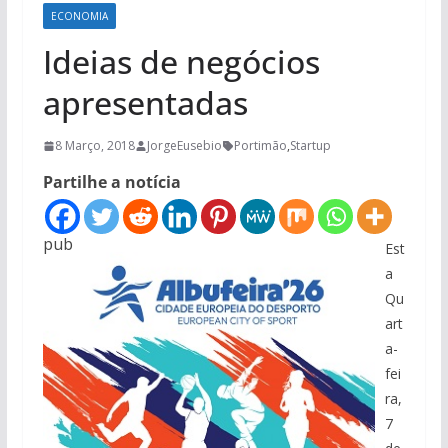
ECONOMIA
Ideias de negócios
apresentadas
8 Março, 2018
JorgeEusebio
Portimão
,
Startup
Partilhe a notícia
pub
Est
a
Qu
art
a-
fei
ra,
7