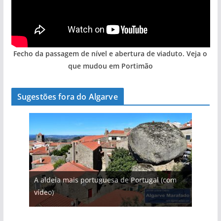
Fecho da passagem de nível e abertura de viaduto. Veja o
que mudou em Portimão
Sugestões fora do Algarve
A aldeia mais portuguesa de Portugal (com
vídeo)
A piscina natural com cascata
As portas do rio Tejo (com vídeo)