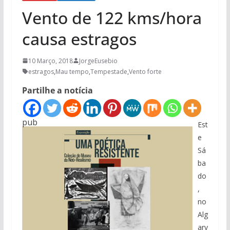
Vento de 122 kms/hora
causa estragos
10 Março, 2018
JorgeEusebio
estragos
,
Mau tempo
,
Tempestade
,
Vento forte
Partilhe a notícia
pub
Est
e
Sá
ba
do
,
no
Alg
arv