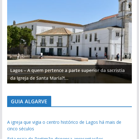
Lagos – A quem pertence a parte superior da sacristia
L
da Igreja de Santa Maria?!…
d
GUIA ALGARVE
A igreja que vigia o centro histórico de Lagos há mais de
cinco séculos
Esta praia de Portimão dispensa apresentações