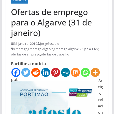
EMPREGO
Ofertas de emprego
para o Algarve (31 de
janeiro)
31 Janeiro, 2019
JorgeEusebio
emprego
,
Emprego Algarve
,
emprego algarve 28 jan a 1 fev
,
ofertas de emprego
,
ofertas de trabalho
Partilhe a notícia
pub
Ar
tig
o
rel
aci
on