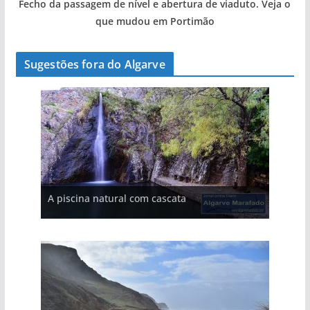
Fecho da passagem de nível e abertura de viaduto. Veja o
que mudou em Portimão
Sugestões fora do Algarve
A aldeia mais portuguesa de Portugal (com
A piscina natural com cascata
vídeo)
As portas do rio Tejo (com vídeo)