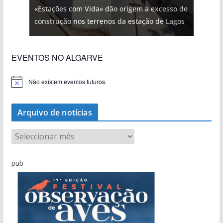
«Estações com Vida» dão origem a excesso de
construção nos terrenos da estação de Lagos
EVENTOS NO ALGARVE
Não existem eventos futuros.
A
v
i
s
Arquivo de notícias
o
A
r
q
pub
u
i
v
o
d