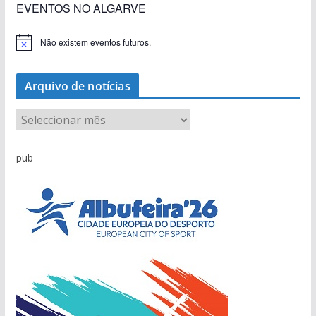
EVENTOS NO ALGARVE
Não existem eventos futuros.
A
v
i
s
Arquivo de notícias
o
A
r
q
pub
u
i
v
o
d
e
n
o
t