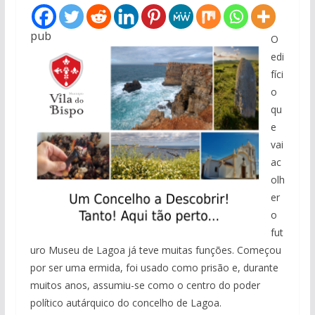
pub
O
edi
fíci
o
qu
e
vai
ac
olh
er
o
fut
uro Museu de Lagoa já teve muitas funções. Começou
por ser uma ermida, foi usado como prisão e, durante
muitos anos, assumiu-se como o centro do poder
político autárquico do concelho de Lagoa.