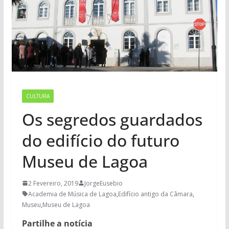
CULTURA
Os segredos guardados
do edifício do futuro
Museu de Lagoa
2 Fevereiro, 2019
JorgeEusebio
Academia de Música de Lagoa
,
Edifício antigo da Câmara
,
Museu
,
Museu de Lagoa
Partilhe a notícia