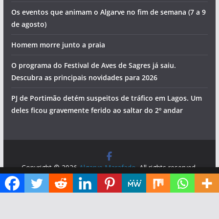
Os eventos que animam o Algarve no fim de semana (7 a 9
de agosto)
Homem morre junto a praia
O programa do Festival de Aves de Sagres já saiu.
Descubra as principais novidades para 2026
PJ de Portimão detém suspeitos de tráfico em Lagos. Um
deles ficou gravemente ferido ao saltar do 2º andar
Copyright © 2026
Algarve Marafado
. All rights reserved.
Theme:
ColorMag
by ThemeGrill. Powered by
WordPress
.
Diga ao Google que o Algarve Marafado é uma das suas fontes de informação preferidas