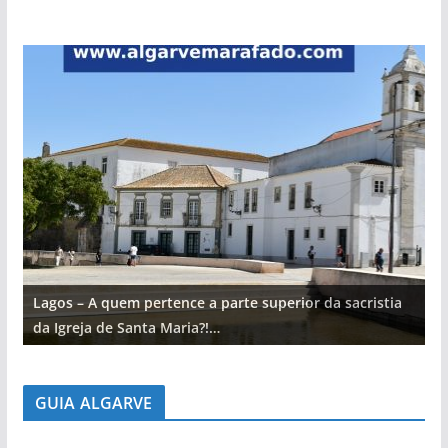
Lagos – A quem pertence a parte superior da sacristia
L
da Igreja de Santa Maria?!…
d
GUIA ALGARVE