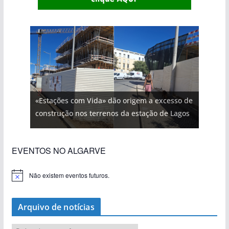
«Estações com Vida» dão origem a excesso de
construção nos terrenos da estação de Lagos
EVENTOS NO ALGARVE
Não existem eventos futuros.
A
v
i
s
Arquivo de notícias
o