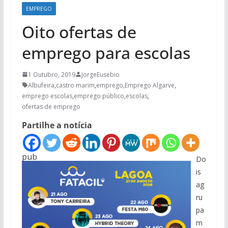
EMPREGO
Oito ofertas de
emprego para escolas
1 Outubro, 2019
JorgeEusebio
Albufeira
,
castro marim
,
emprego
,
Emprego Algarve
,
emprego escolas
,
emprego público
,
escolas
,
ofertas de emprego
Partilhe a notícia
pub
Do
is
ag
ru
pa
m