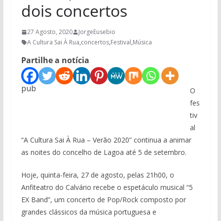
dois concertos
27 Agosto, 2020
JorgeEusebio
A Cultura Sai À Rua
,
concertos
,
Festival
,
Música
Partilhe a notícia
pub
O
fes
tiv
al
“A Cultura Sai À Rua – Verão 2020” continua a animar
as noites do concelho de Lagoa até 5 de setembro.
Hoje, quinta-feira, 27 de agosto, pelas 21h00, o
Anfiteatro do Calvário recebe o espetáculo musical “5
EX Band”, um concerto de Pop/Rock composto por
grandes clássicos da música portuguesa e