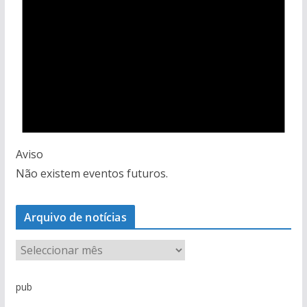
Aviso
Não existem eventos futuros.
Arquivo de notícias
A
r
q
pub
u