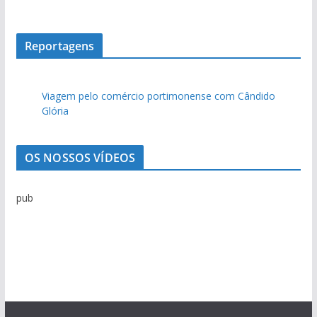
i
v
o
Reportagens
d
e
Viagem pelo comércio portimonense com Cândido
n
Glória
o
t
í
OS NOSSOS VÍDEOS
c
i
pub
a
s