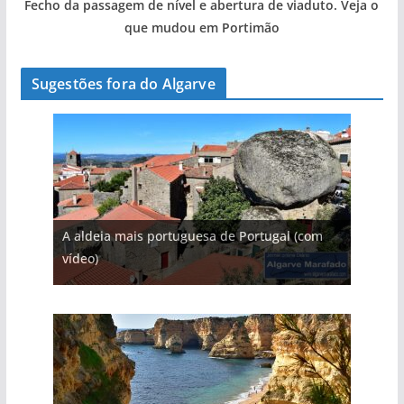
Fecho da passagem de nível e abertura de viaduto. Veja o
que mudou em Portimão
Sugestões fora do Algarve
A aldeia mais portuguesa de Portugal (com
vídeo)
As portas do rio Tejo (com vídeo)
A piscina natural com cascata