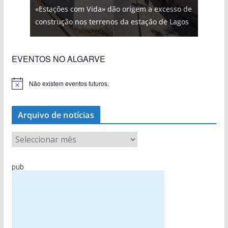
«Estações com Vida» dão origem a excesso de
construção nos terrenos da estação de Lagos
EVENTOS NO ALGARVE
Não existem eventos futuros.
A
v
i
s
Arquivo de notícias
o
A
r
q
pub
u
i
v
o
d