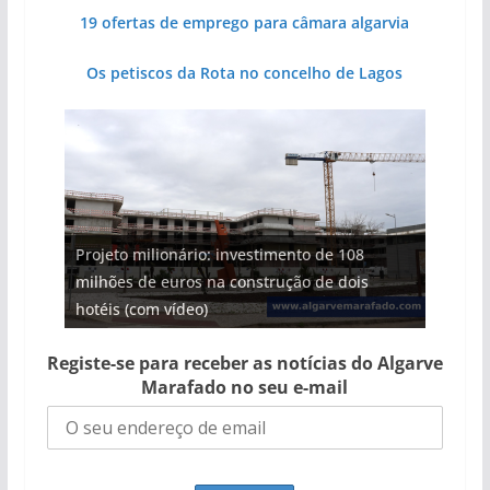
19 ofertas de emprego para câmara algarvia
Os petiscos da Rota no concelho de Lagos
Projeto milionário: investimento de 108
milhões de euros na construção de dois
Tapas do mar a 3 euros cada. Nova rota
Tempestades roubam areia de praias e põem
Foto do dia: uma cidade algarvia que cresceu
Milagre da água. Fontes emblemáticas do
hotéis (com vídeo)
gastronómica nasce no Algarve
arribas em risco no Algarve (com vídeo)
entre redes e fábricas
Algarve voltam a ter vida (com vídeo)
Registe-se para receber as notícias do Algarve
Marafado no seu e-mail