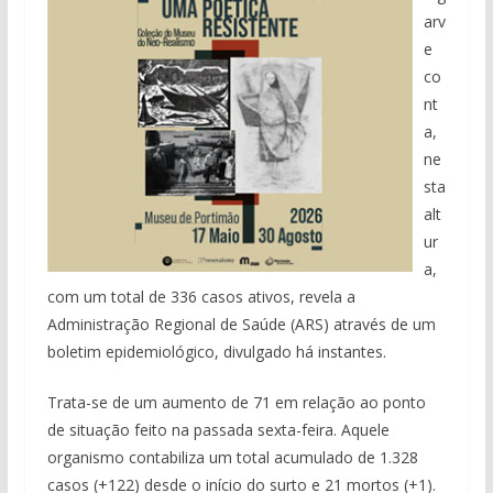
arv
e
co
nt
a,
ne
sta
alt
ur
a,
com um total de 336 casos ativos, revela a
Administração Regional de Saúde (ARS) através de um
boletim epidemiológico, divulgado há instantes.
Trata-se de um aumento de 71 em relação ao ponto
de situação feito na passada sexta-feira. Aquele
organismo contabiliza um total acumulado de 1.328
casos (+122) desde o início do surto e 21 mortos (+1).