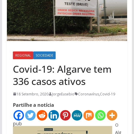
REGIONAL
SOCIEDADE
Covid-19: Algarve tem
336 casos ativos
18 Setembro, 2020
JorgeEusebio
Coronavírus
,
Covid-19
Partilhe a notícia
pub
O
Alg