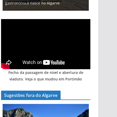
gastronómica nasce no Algarve
hotéis (com vídeo)
arribas em risco no Algarve (com vídeo)
Algarve voltam a ter vida (com vídeo)
entre redes e fábricas
Fecho da passagem de nível e abertura de
viaduto. Veja o que mudou em Portimão
Sugestões fora do Algarve