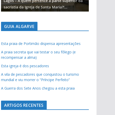
Lagos – A quem pertence a parte superior da
Lagos – A qu
sacristia da Igreja de Santa Maria?!…
sacristia da 
GUIA ALGARVE
Esta praia de Portimão dispensa apresentações
A praia secreta que vai testar o seu fôlego (e
recompensar a alma)
Esta igreja é dos pescadores
A vila de pescadores que conquistou o turismo
mundial e viu morrer o “Príncipe Perfeito”
A Guerra dos Sete Anos chegou a esta praia
ARTIGOS RECENTES