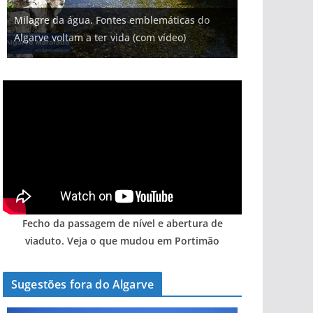
Projeto milionário: investimento de 108
Milagre da água. Fontes emblemáticas do
Foto do dia: uma cidade algarvia que cresceu
milhões de euros na construção de dois
Tapas do mar a 3 euros cada. Nova rota
Tempestades roubam areia de praias e põem
Algarve voltam a ter vida (com vídeo)
entre redes e fábricas
hotéis (com vídeo)
gastronómica nasce no Algarve
arribas em risco no Algarve (com vídeo)
Fecho da passagem de nível e abertura de
viaduto. Veja o que mudou em Portimão
Sugestões fora do Algarve