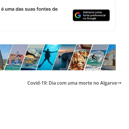
Lagos – A quem pertence a parte superior da
sacristia da Igreja de Santa Maria?!…
 é uma das suas fontes de
Covid-19: Dia com uma morte no Algarve