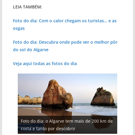
LEIA TAMBÉM:
Foto do dia: Com o calor chegam os turistas… e as
osgas
Foto do dia: Descubra onde pode ver o melhor pôr
do sol do Algarve
Veja aqui todas as fotos do dia
Foto do dia: o Algarve tem mais de 200 km de
Foto do dia: a terra algarvia que se abre como
Foto do dia: esta igreja algarvia já teve a torre
Foto do dia: a aldeia do interior do Algarve
Foto do dia: a praia algarvia que respira
Foto do dia: esta pequena praia é um símbolo
costa e tanto por descobrir
janela para a Ria Formosa
destruída por um raio
que respira autenticidade
natureza
do Algarve