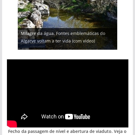
Projeto milionário: investimento de 108
Milagre da água. Fontes emblemáticas do
milhões de euros na construção de dois
Foto do dia: uma cidade algarvia que cresceu
Tapas do mar a 3 euros cada. Nova rota
Tempestades roubam areia de praias e põem
Algarve voltam a ter vida (com vídeo)
hotéis (com vídeo)
entre redes e fábricas
gastronómica nasce no Algarve
arribas em risco no Algarve (com vídeo)
Fecho da passagem de nível e abertura de viaduto. Veja o