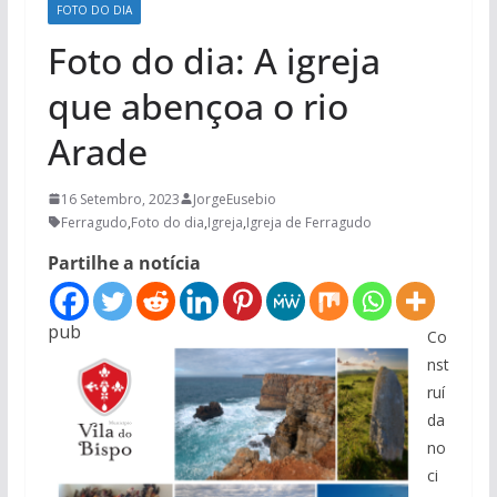
FOTO DO DIA
Foto do dia: A igreja
que abençoa o rio
Arade
16 Setembro, 2023
JorgeEusebio
Ferragudo
,
Foto do dia
,
Igreja
,
Igreja de Ferragudo
Partilhe a notícia
pub
Co
nst
ruí
da
no
ci