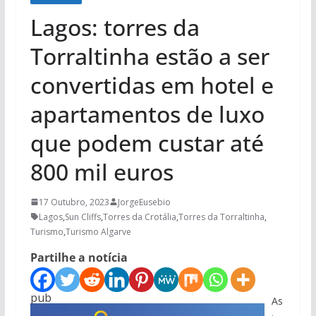
Lagos: torres da
Torraltinha estão a ser
convertidas em hotel e
apartamentos de luxo
que podem custar até
800 mil euros
17 Outubro, 2023
JorgeEusebio
Lagos
,
Sun Cliffs
,
Torres da Crotália
,
Torres da Torraltinha
,
Turismo
,
Turismo Algarve
Partilhe a notícia
pub
As