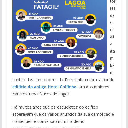
tor
res
da
Cr
ot
áli
a
(ta
m
bé
m
conhecidas como torres da Torraltinha) eram, a par do
edifício do antigo Hotel Golfinho
, um dos maiores
‘cancros’ urbanísticos de Lagos.
Há muitos anos que os ‘esqueletos’ do edifício
esperavam que os vários anúncios da sua demolição e
consequente conversão num moderno