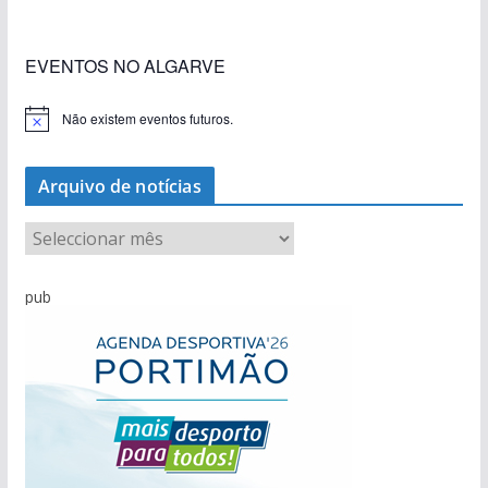
EVENTOS NO ALGARVE
Não existem eventos futuros.
A
v
i
s
Arquivo de notícias
o
A
r
q
pub
u
i
v
o
d
e
n