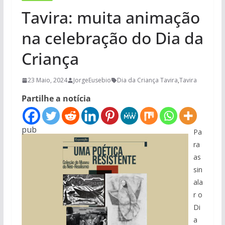
Tavira: muita animação
na celebração do Dia da
Criança
23 Maio, 2024
JorgeEusebio
Dia da Criança Tavira
,
Tavira
Partilhe a notícia
pub
Pa
ra
as
sin
ala
r o
Di
a