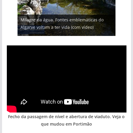
Projeto milionário: investimento de 108
Milagre da água. Fontes emblemáticas do
milhões de euros na construção de dois
Tapas do mar a 3 euros cada. Nova rota
Foto do dia: uma cidade algarvia que cresceu
Tempestades roubam areia de praias e põem
Algarve voltam a ter vida (com vídeo)
hotéis (com vídeo)
gastronómica nasce no Algarve
entre redes e fábricas
arribas em risco no Algarve (com vídeo)
Fecho da passagem de nível e abertura de viaduto. Veja o
que mudou em Portimão