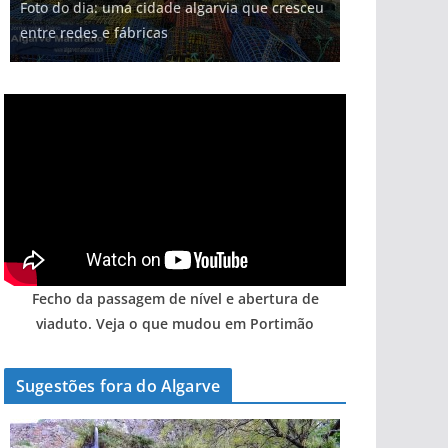
Foto do dia: uma cidade algarvia que cresceu
milhões de euros na construção de dois
Tapas do mar a 3 euros cada. Nova rota
Milagre da água. Fontes emblemáticas do
Tempestades roubam areia de praias e põem
entre redes e fábricas
hotéis (com vídeo)
gastronómica nasce no Algarve
Algarve voltam a ter vida (com vídeo)
arribas em risco no Algarve (com vídeo)
Fecho da passagem de nível e abertura de
viaduto. Veja o que mudou em Portimão
Sugestões fora do Algarve