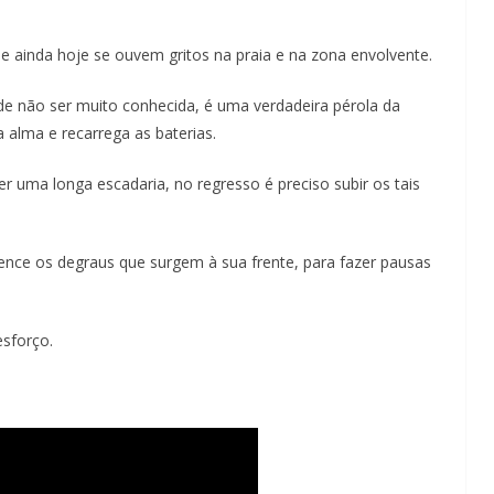
Lagos – A quem pertence a parte superior da
sacristia da Igreja de Santa Maria?!…
que ainda hoje se ouvem gritos na praia e na zona envolvente.
 de não ser muito conhecida, é uma verdadeira pérola da
 alma e recarrega as baterias.
er uma longa escadaria, no regresso é preciso subir os tais
ence os degraus que surgem à sua frente, para fazer pausas
esforço.