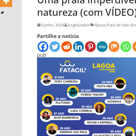
natureza (com VÍDEO
6 Junho, 2024
JorgeEusebio
Aljezur
,
Praia de Vale d
Partilhe a notícia
pub