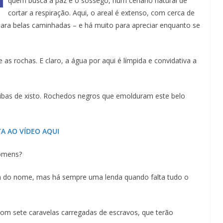
quem busca a paz e o sossego, num cenário natural de
cortar a respiração. Aqui, o areal é extenso, com cerca de
ra belas caminhadas – e há muito para apreciar enquanto se
s rochas. E claro, a água por aqui é límpida e convidativa a
ibas de xisto. Rochedos negros que emolduram este belo
TA AO VÍDEO AQUI
Homens?
em do nome, mas há sempre uma lenda quando falta tudo o
com sete caravelas carregadas de escravos, que terão