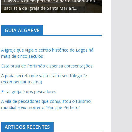
Lagos – A quem pertence a parte superior da
Lagos – A qu
sacristia da Igreja de Santa Maria?!…
sacristia da 
GUIA ALGARVE
A igreja que vigia o centro histórico de Lagos há
mais de cinco séculos
Esta praia de Portimão dispensa apresentações
A praia secreta que vai testar o seu fôlego (e
recompensar a alma)
Esta igreja é dos pescadores
A vila de pescadores que conquistou o turismo
mundial e viu morrer o “Príncipe Perfeito”
ARTIGOS RECENTES