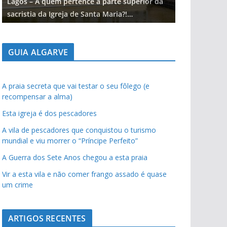
Lagos – A quem pertence a parte superior da
Lagos – A qu
sacristia da Igreja de Santa Maria?!…
sacristia da 
GUIA ALGARVE
A praia secreta que vai testar o seu fôlego (e
recompensar a alma)
Esta igreja é dos pescadores
A vila de pescadores que conquistou o turismo
mundial e viu morrer o “Príncipe Perfeito”
A Guerra dos Sete Anos chegou a esta praia
Vir a esta vila e não comer frango assado é quase
um crime
ARTIGOS RECENTES