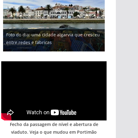
Projeto milionário: investimento de 108
Foto do dia: uma cidade algarvia que cresceu
Tapas do mar a 3 euros cada. Nova rota
Milagre da água. Fontes emblemáticas do
milhões de euros na construção de dois
Tempestades roubam areia de praias e põem
entre redes e fábricas
gastronómica nasce no Algarve
Algarve voltam a ter vida (com vídeo)
hotéis (com vídeo)
arribas em risco no Algarve (com vídeo)
Fecho da passagem de nível e abertura de
viaduto. Veja o que mudou em Portimão