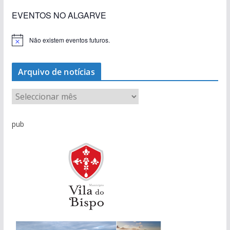
EVENTOS NO ALGARVE
Não existem eventos futuros.
A
v
i
s
Arquivo de notícias
o
A
r
q
pub
u
i
v
o
d
e
n
o