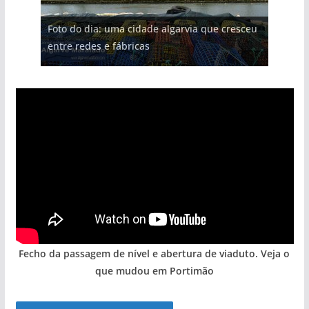
Projeto milionário: investimento de 108
Tempestades roubam areia de praias e põem
milhões de euros na construção de dois
Foto do dia: uma cidade algarvia que cresceu
Tapas do mar a 3 euros cada. Nova rota
Milagre da água. Fontes emblemáticas do
arribas em risco no Algarve (com vídeo)
hotéis (com vídeo)
entre redes e fábricas
gastronómica nasce no Algarve
Algarve voltam a ter vida (com vídeo)
Fecho da passagem de nível e abertura de viaduto. Veja o
que mudou em Portimão