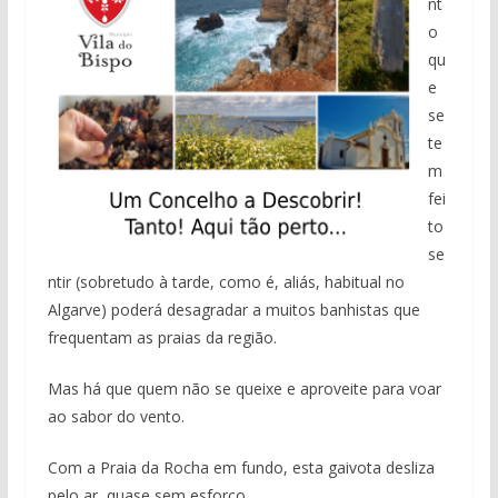
nt
o
qu
e
se
te
m
fei
to
se
ntir (sobretudo à tarde, como é, aliás, habitual no
Algarve) poderá desagradar a muitos banhistas que
frequentam as praias da região.
Mas há que quem não se queixe e aproveite para voar
ao sabor do vento.
Com a Praia da Rocha em fundo, esta gaivota desliza
pelo ar, quase sem esforço.