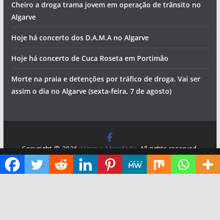
Cheiro a droga trama jovem em operação de trânsito no
Algarve
Hoje há concerto dos D.A.M.A no Algarve
Hoje há concerto de Cuca Roseta em Portimão
Morte na praia e detenções por tráfico de droga. Vai ser
assim o dia no Algarve (sexta-feira, 7 de agosto)
Copyright © 2026
Algarve Marafado
. All rights reserved.
Theme:
ColorMag
by ThemeGrill. Powered by
WordPress
.
Diga ao Google que o Algarve Marafado é uma das suas fontes de informação preferidas