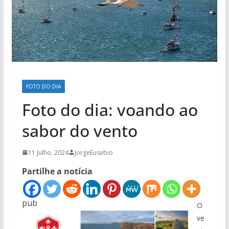
FOTO DO DIA
Foto do dia: voando ao
sabor do vento
11 Julho, 2024
JorgeEusebio
Partilhe a notícia
pub
O
ve