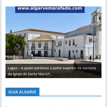
Lagos – A quem pertence a parte superior da sacristia
L
da Igreja de Santa Maria?!…
d
GUIA ALGARVE