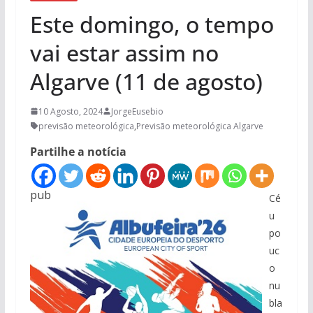
Este domingo, o tempo
vai estar assim no
Algarve (11 de agosto)
10 Agosto, 2024
JorgeEusebio
previsão meteorológica
,
Previsão meteorológica Algarve
Partilhe a notícia
pub
Cé
u
po
uc
o
nu
bla