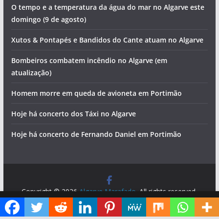
O tempo e a temperatura da água do mar no Algarve este
domingo (9 de agosto)
Xutos & Pontapés e Bandidos do Cante atuam no Algarve
Bombeiros combatem incêndio no Algarve (em
atualização)
Homem morre em queda de avioneta em Portimão
Hoje há concerto dos Táxi no Algarve
Hoje há concerto de Fernando Daniel em Portimão
Copyright © 2026
Algarve Marafado
. All rights reserved.
Theme:
ColorMag
by ThemeGrill. Powered by
WordPress
.
Diga ao Google que o Algarve Marafado é uma das suas fontes de informação preferidas