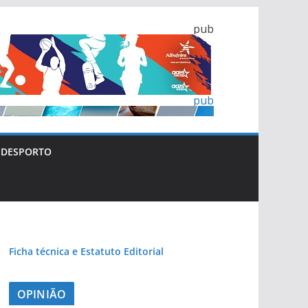
pub
pub
DESPORTO
pub
pub
Ficha técnica e Estatuto Editorial
pub
OPINIÃO