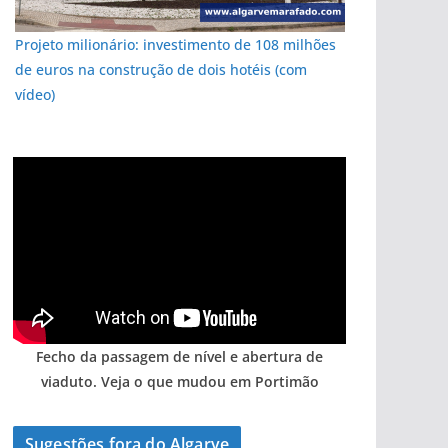
Projeto milionário: investimento de 108 milhões
de euros na construção de dois hotéis (com
vídeo)
pub
Fecho da passagem de nível e abertura de
viaduto. Veja o que mudou em Portimão
Sugestões fora do Algarve