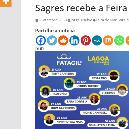
Sagres recebe a Feir
3 Setembro, 2024
JorgeEusebio
Feira do Mar
,
Feira 
Partilhe a notícia
pub