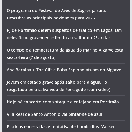
Morte na praia e detenções por tráfico de droga. Vai ser
assim o dia no Algarve (sexta-feira, 7 de agosto)
Foto do dia: a vila sagrada do Algarve
Os eventos que animam o Algarve no fim de semana (7 a 9
de agosto)
Homem morre junto a praia
O programa do Festival de Aves de Sagres já saiu.
Descubra as principais novidades para 2026
PJ de Portimão detém suspeitos de tráfico em Lagos. Um
deles ficou gravemente ferido ao saltar do 2º andar
O tempo e a temperatura da água do mar no Algarve esta
sexta-feira (7 de agosto)
Ana Bacalhau, The Gift e Buba Espinho atuam no Algarve