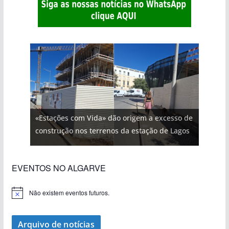
«Estações com Vida» dão origem a excesso de
construção nos terrenos da estação de Lagos
EVENTOS NO ALGARVE
Não existem eventos futuros.
A
v
i
s
Arquivo de notícias
o