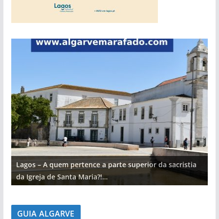
Lagos – A quem pertence a parte superior da sacristia
L
da Igreja de Santa Maria?!…
d
GUIA ALGARVE