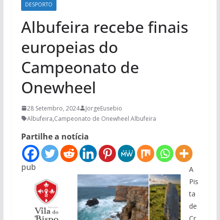
DESPORTO
Albufeira recebe finais
europeias do
Campeonato de
Onewheel
28 Setembro, 2024
JorgeEusebio
Albufeira
,
Campeonato de Onewheel Albufeira
Partilhe a notícia
pub
A
Pis
ta
de
Cr