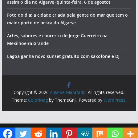
Jovem em estado grave após salto para a água. Foi
resgatado pelo salva-vida de Ferragudo (com vídeo)
Hoje há concerto com sotaque alentejano em Portimão
Vila Real de Santo António vai pintar-se de azul
Piscinas encerradas e tentativa de homicídios. Vai ser
assim o dia no Algarve (quinta-feira, 6 de agosto)
Foto do dia: a cidade criada pela gente do mar que tem o
maior porto de pesca do Algarve
Artes, sabores e concerto de Jorge Guerreiro na
Mexilhoeira Grande
Lagoa ganha novo sunset gratuito com saxofone e DJ
Diga ao Google que o Algarve Marafado é uma das suas fontes de informação preferidas