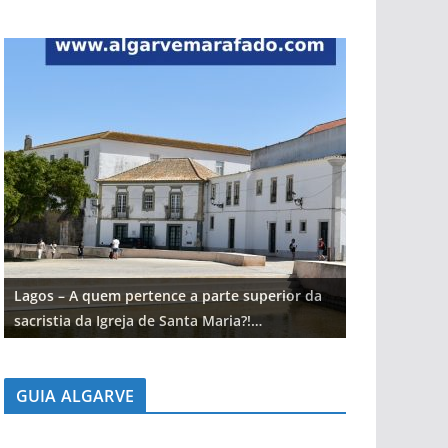
Lagos – A quem pertence a parte superior da
Lagos – A qu
sacristia da Igreja de Santa Maria?!…
sacristia da 
GUIA ALGARVE