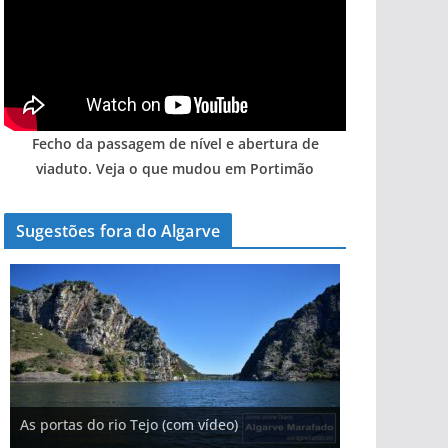
Fecho da passagem de nível e abertura de
viaduto. Veja o que mudou em Portimão
Sugestões fora do Algarve
A aldeia mais portuguesa de Portugal (com
As portas do rio Tejo (com vídeo)
vídeo)
A piscina natural com cascata
Foto do dia: o Algarve tem mais de 200 km de