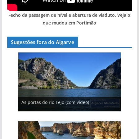
Fecho da passagem de nível e abertura de viaduto. Veja o
que mudou em Portimão
Sugestões fora do Algarve
A aldeia mais portuguesa de Portugal (com
As portas do rio Tejo (com vídeo)
vídeo)
A piscina natural com cascata