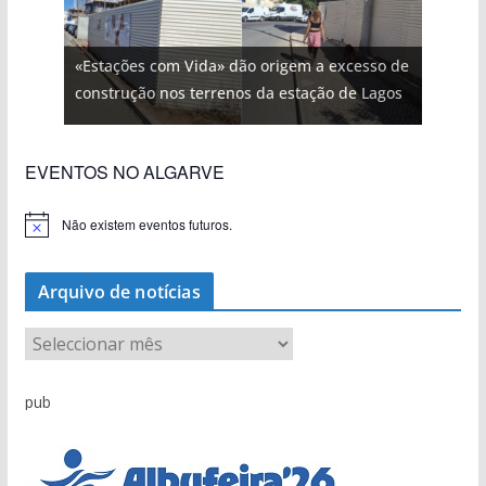
«Estações com Vida» dão origem a excesso de
construção nos terrenos da estação de Lagos
EVENTOS NO ALGARVE
Não existem eventos futuros.
A
v
i
s
Arquivo de notícias
o
A
r
q
pub
u
i
v