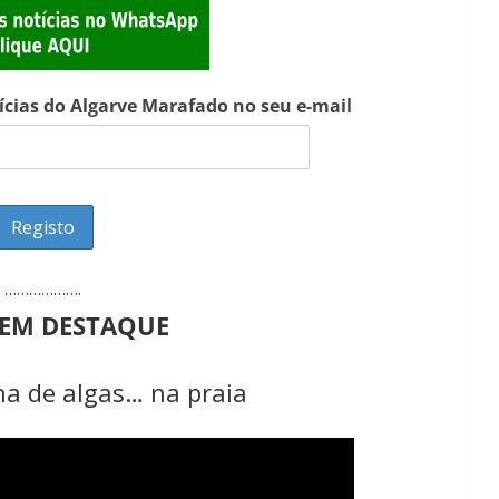
Lagos – A quem pertence a parte superior da
sacristia da Igreja de Santa Maria?!…
tícias do Algarve Marafado no seu e-mail
……………….
 EM DESTAQUE
 de algas… na praia