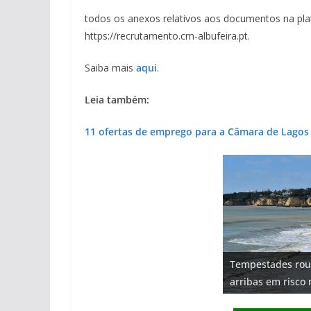
todos os anexos relativos aos documentos na pla
https://recrutamento.cm-albufeira.pt.
Saiba mais
aqui
.
Leia também:
11 ofertas de emprego para a Câmara de Lagos
Projeto milionári
Tempestades rou
milhões de euros
Milagre da água.
Foto do dia: uma
Tapas do mar a 3
arribas em risco 
hotéis (com vídeo
Algarve voltam a 
entre redes e fáb
gastronómica nas