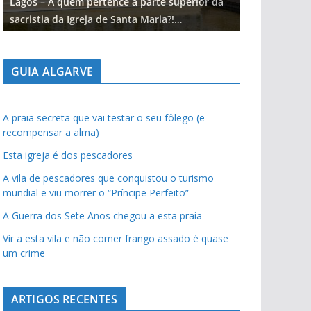
Lagos – A quem pertence a parte superior da
Lagos – A qu
sacristia da Igreja de Santa Maria?!…
sacristia da 
GUIA ALGARVE
A praia secreta que vai testar o seu fôlego (e
recompensar a alma)
Esta igreja é dos pescadores
A vila de pescadores que conquistou o turismo
mundial e viu morrer o “Príncipe Perfeito”
A Guerra dos Sete Anos chegou a esta praia
Vir a esta vila e não comer frango assado é quase
um crime
ARTIGOS RECENTES