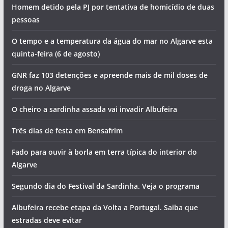
maior porto de pesca do Algarve
Artes, sabores e concerto de Jorge Guerreiro na
Mexilhoeira Grande
Lagoa ganha novo sunset gratuito com saxofone e DJ
Ria Formosa ganha milhares de robalos
Homem detido pela PJ por tentativa de homicídio de duas
pessoas
O tempo e a temperatura da água do mar no Algarve esta
quinta-feira (6 de agosto)
GNR faz 103 detenções e apreende mais de mil doses de
droga no Algarve
O cheiro a sardinha assada vai invadir Albufeira