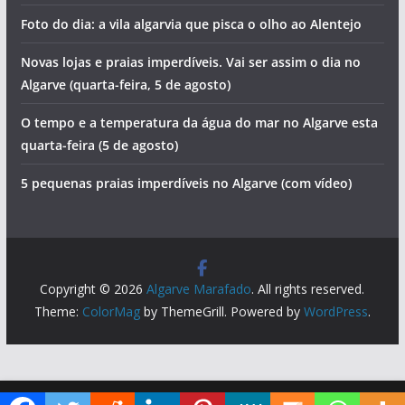
Três dias de festa em Bensafrim
Fado para ouvir à borla em terra típica do interior do
Algarve
Segundo dia do Festival da Sardinha. Veja o programa
Albufeira recebe etapa da Volta a Portugal. Saiba que
estradas deve evitar
Foto do dia: a vila algarvia que pisca o olho ao Alentejo
Novas lojas e praias imperdíveis. Vai ser assim o dia no
Algarve (quarta-feira, 5 de agosto)
O tempo e a temperatura da água do mar no Algarve esta
quarta-feira (5 de agosto)
5 pequenas praias imperdíveis no Algarve (com vídeo)
Diga ao Google que o Algarve Marafado é uma das suas fontes de informação preferidas