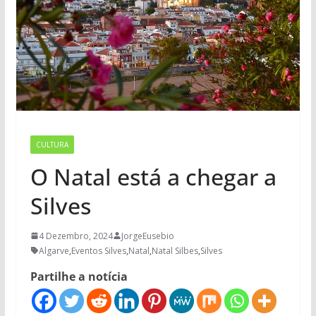
CULTURA
O Natal está a chegar a
Silves
4 Dezembro, 2024
JorgeEusebio
Algarve
,
Eventos Silves
,
Natal
,
Natal Silbes
,
Silves
Partilhe a notícia