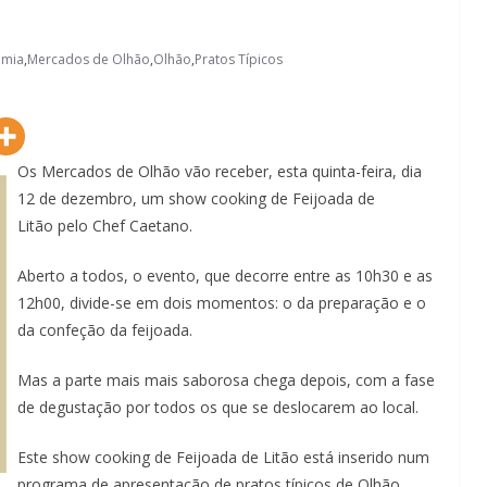
omia
,
Mercados de Olhão
,
Olhão
,
Pratos Típicos
Os Mercados de Olhão vão receber, esta quinta-feira, dia
12 de dezembro, um show cooking de Feijoada de
Litão pelo Chef Caetano.
Aberto a todos, o evento, que decorre entre as 10h30 e as
12h00, divide-se em dois momentos: o da preparação e o
da confeção da feijoada.
Mas a parte mais mais saborosa chega depois, com a fase
de degustação por todos os que se deslocarem ao local.
Este show cooking de Feijoada de Litão está inserido num
programa de apresentação de pratos típicos de Olhão.