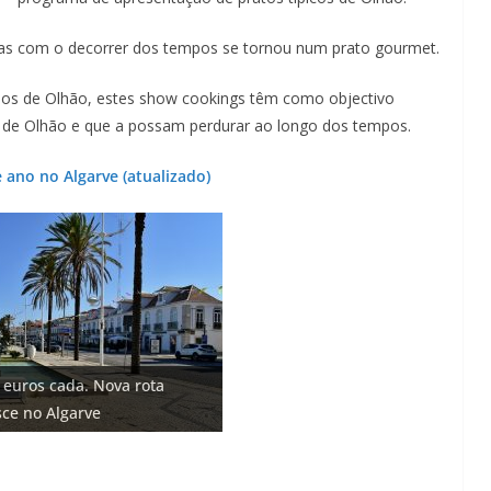
Lagos – A quem pertence a parte superior da
sacristia da Igreja de Santa Maria?!…
 mas com o decorrer dos tempos se tornou num prato gourmet.
os de Olhão, estes show cookings têm como objectivo
ão de Olhão e que a possam perdurar ao longo dos tempos.
 ano no Algarve (atualizado)
o: investimento de 108
 euros cada. Nova rota
 na construção de dois
bam areia de praias e põem
 Fontes emblemáticas do
 cidade algarvia que cresceu
ce no Algarve
)
no Algarve (com vídeo)
ter vida (com vídeo)
ricas