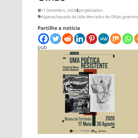
11 Dezembro, 2024
JorgeEusebio
Algarve
,
Feijoada de Litão Mercados de Olhão
,
gastron
Partilhe a notícia
pub