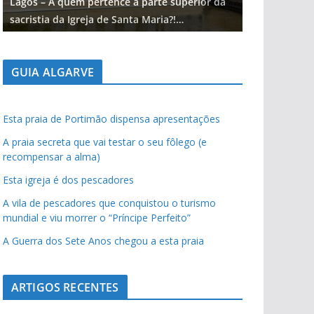
Lagos – A quem pertence a parte superior da
Lagos – A qu
sacristia da Igreja de Santa Maria?!…
sacristia da 
GUIA ALGARVE
Esta praia de Portimão dispensa apresentações
A praia secreta que vai testar o seu fôlego (e
recompensar a alma)
Esta igreja é dos pescadores
A vila de pescadores que conquistou o turismo
mundial e viu morrer o “Príncipe Perfeito”
A Guerra dos Sete Anos chegou a esta praia
ARTIGOS RECENTES