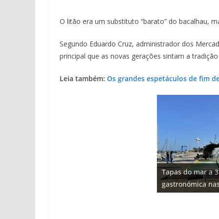
O litão era um substituto “barato” do bacalhau,
Segundo Eduardo Cruz, administrador dos Mercad
principal que as novas gerações sintam a tradiç
Leia também:
Os grandes espetáculos de fim de
Projeto milionári
Tapas do mar a 3
milhões de euros
Tempestades rou
Milagre da água.
Foto do dia: uma
gastronómica nas
hotéis (com vídeo
arribas em risco 
Algarve voltam a 
entre redes e fáb