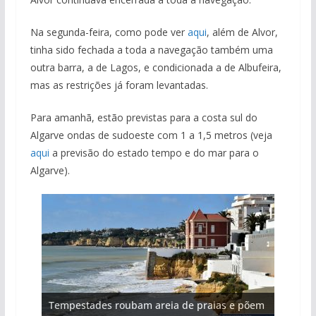
Na segunda-feira, como pode ver
aqui
, além de Alvor,
tinha sido fechada a toda a navegação também uma
outra barra, a de Lagos, e condicionada a de Albufeira,
mas as restrições já foram levantadas.
Para amanhã, estão previstas para a costa sul do
Algarve ondas de sudoeste com 1 a 1,5 metros (veja
aqui
a previsão do estado tempo e do mar para o
Algarve).
Projeto milionário: investimento de 108
Tempestades roubam areia de praias e põem
Milagre da água. Fontes emblemáticas do
Tapas do mar a 3 euros cada. Nova rota
Foto do dia: uma cidade algarvia que cresceu
milhões de euros na construção de dois