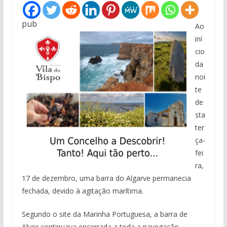
pub
Ao
iní
cio
da
noi
te
de
sta
ter
ça-
fei
ra,
17 de dezembro, uma barra do Algarve permanecia
fechada, devido à agitação marítima.
Segundo o site da Marinha Portuguesa, a barra de
Alvor continuava encerrada a toda a navegação.