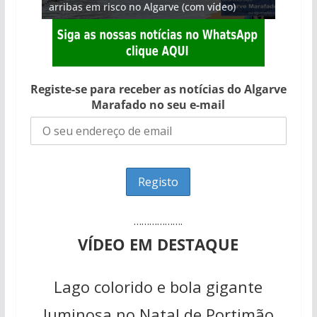
arribas em risco no Algarve (com vídeo)
Algarve voltam a ter vida (com vídeo)
gastronómica nasce no Algarve
entre redes e fábricas
hotéis (com vídeo)
Registe-se para receber as notícias do Algarve
Marafado no seu e-mail
……………….
VÍDEO EM DESTAQUE
Lago colorido e bola gigante
luminosa no Natal de Portimão