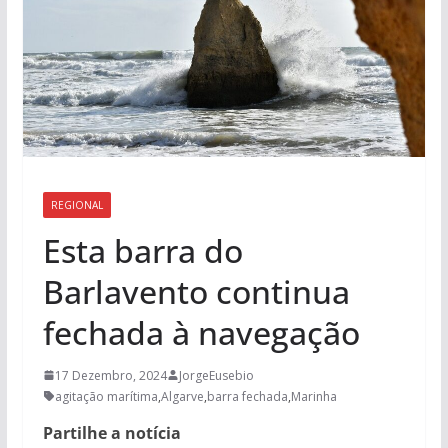
REGIONAL
Esta barra do
Barlavento continua
fechada à navegação
17 Dezembro, 2024
JorgeEusebio
agitação marítima
,
Algarve
,
barra fechada
,
Marinha
Partilhe a notícia