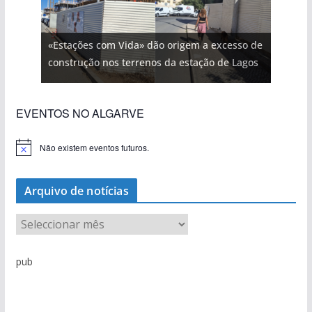
«Estações com Vida» dão origem a excesso de
construção nos terrenos da estação de Lagos
EVENTOS NO ALGARVE
Não existem eventos futuros.
A
v
i
s
Arquivo de notícias
o
A
r
q
pub
u
i
v