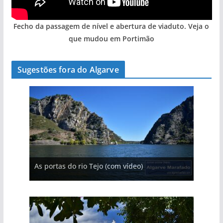
Fecho da passagem de nível e abertura de viaduto. Veja o
que mudou em Portimão
Sugestões fora do Algarve
A aldeia mais portuguesa de Portugal (com
As portas do rio Tejo (com vídeo)
vídeo)
A piscina natural com cascata