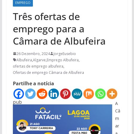
EMPREGO
Três ofertas de
emprego para a
Câmara de Albufeira
26 Dezembro, 2024
JorgeEusebio
Albufeira
,
Algarve
,
Emprego Albufeira
,
ofertas de emprego albufeira
,
Ofertas de emprego Câmara de Albufeira
Partilhe a notícia
pub
A
Câ
m
ar
a