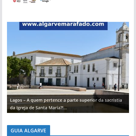
Lagos – A quem pertence a parte superior da sacristia
L
da Igreja de Santa Maria?!…
d
GUIA ALGARVE