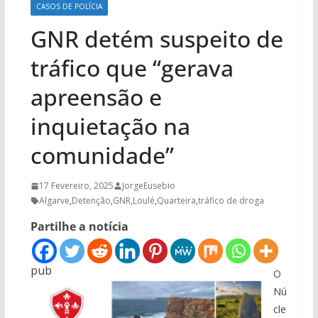
CASOS DE POLÍCIA
GNR detém suspeito de
tráfico que “gerava
apreensão e
inquietação na
comunidade”
17 Fevereiro, 2025
JorgeEusebio
Algarve
,
Detenção
,
GNR
,
Loulé
,
Quarteira
,
tráfico de droga
Partilhe a notícia
pub
O
Nú
cle