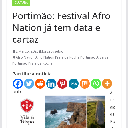
CULTURA
Portimão: Festival Afro
Nation já tem data e
cartaz
2 Março, 2025
JorgeEusebio
Afro Nation
,
Afro Nation Praia da Rocha Portimão
,
Algarve
,
Portimão
,
Praia da Rocha
Partilhe a notícia
pub
A
Pr
aia
da
Ro