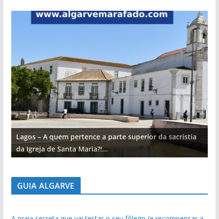
Lagos – A quem pertence a parte superior da sacristia
L
da Igreja de Santa Maria?!…
d
GUIA ALGARVE
A praia secreta que vai testar o seu fôlego (e recompensar a