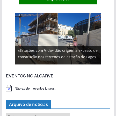
«Estações com Vida» dão origem a excesso de
construção nos terrenos da estação de Lagos
EVENTOS NO ALGARVE
Não existem eventos futuros.
A
v
i
s
Arquivo de notícias
o
A