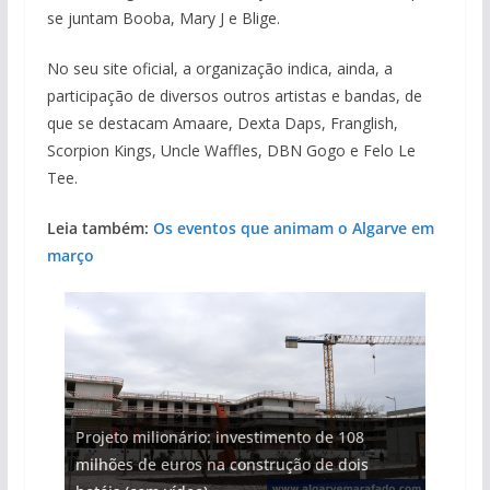
se juntam Booba, Mary J e Blige.
No seu site oficial, a organização indica, ainda, a
participação de diversos outros artistas e bandas, de
que se destacam Amaare, Dexta Daps, Franglish,
Scorpion Kings, Uncle Waffles, DBN Gogo e Felo Le
Tee.
Leia também:
Os eventos que animam o Algarve em
março
Projeto milionário: investimento de 108
milhões de euros na construção de dois
Foto do dia: uma cidade algarvia que cresceu
Tapas do mar a 3 euros cada. Nova rota
Tempestades roubam areia de praias e põem
Milagre da água. Fontes emblemáticas do