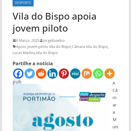
DESPORTO
Vila do Bispo apoia
jovem piloto
6 Março, 2025
JorgeEusebio
Apoio jovem piloto Vila do Bispo
,
Câmara Vila do Bispo
,
Lucas Martins
,
Vila do Bispo
Partilhe a notícia
pub
A
Câ
m
ar
a
M
uni