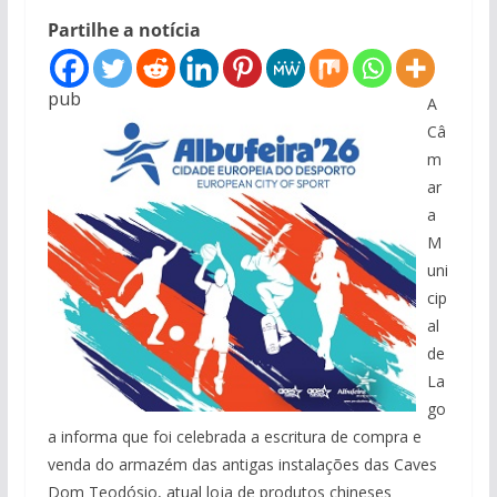
Partilhe a notícia
pub
A
Câ
m
ar
a
M
uni
cip
al
de
La
go
a informa que foi celebrada a escritura de compra e
venda do armazém das antigas instalações das Caves
Dom Teodósio, atual loja de produtos chineses