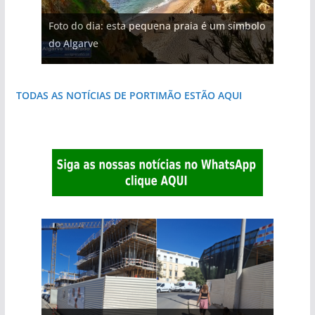
Foto do dia: esta pequena praia é um símbolo
Foto do dia: a aldeia do interior do Algarve
do Algarve
que respira autenticidade
TODAS AS NOTÍCIAS DE PORTIMÃO ESTÃO AQUI