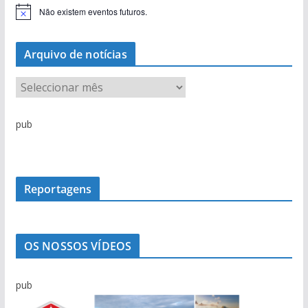
Não existem eventos futuros.
A
v
i
s
Arquivo de notícias
o
A
r
q
pub
u
i
v
o
Reportagens
d
e
n
OS NOSSOS VÍDEOS
o
t
pub
í