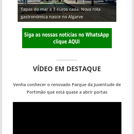
Projeto milionário: investimento de 108
Tapas do mar a 3 euros cada. Nova rota
Milagre da água. Fontes emblemáticas do
milhões de euros na construção de dois
Foto do dia: uma cidade algarvia que cresceu
Tempestades roubam areia de praias e põem
gastronómica nasce no Algarve
Algarve voltam a ter vida (com vídeo)
hotéis (com vídeo)
entre redes e fábricas
arribas em risco no Algarve (com vídeo)
……………….
VÍDEO EM DESTAQUE
Venha conhecer o renovado Parque da Juventude de
Portimão que está quase a abrir portas