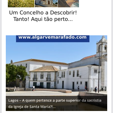
Lagos – A quem pertence a parte superior da sacristia
L
da Igreja de Santa Maria?!…
d