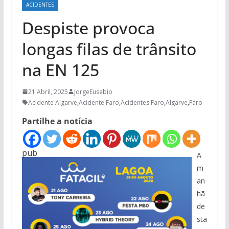
ACIDENTES
Despiste provoca
longas filas de trânsito
na EN 125
21 Abril, 2025
JorgeEusebio
Acidente Algarve
,
Acidente Faro
,
Acidentes Faro
,
Algarve
,
Faro
Partilhe a notícia
pub
A
m
an
hã
de
sta