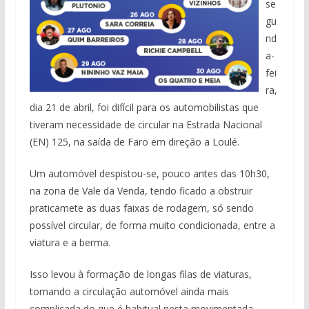
se
gu
nd
a-
fei
ra,
dia 21 de abril, foi difícil para os automobilistas que
tiveram necessidade de circular na Estrada Nacional
(EN) 125, na saída de Faro em direção a Loulé.
Um automóvel despistou-se, pouco antes das 10h30,
na zona de Vale da Venda, tendo ficado a obstruir
praticamete as duas faixas de rodagem, só sendo
possível circular, de forma muito condicionada, entre a
viatura e a berma.
Isso levou à formação de longas filas de viaturas,
tornando a circulação automóvel ainda mais
complicada do que é habitual nesta movimentada