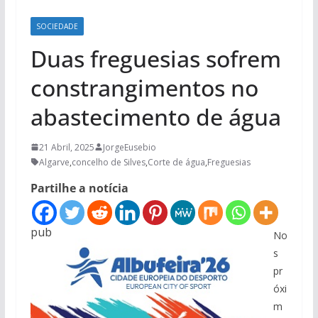
SOCIEDADE
Duas freguesias sofrem
constrangimentos no
abastecimento de água
21 Abril, 2025
JorgeEusebio
Algarve
,
concelho de Silves
,
Corte de água
,
Freguesias
Partilhe a notícia
pub
No
s
pr
óxi
m