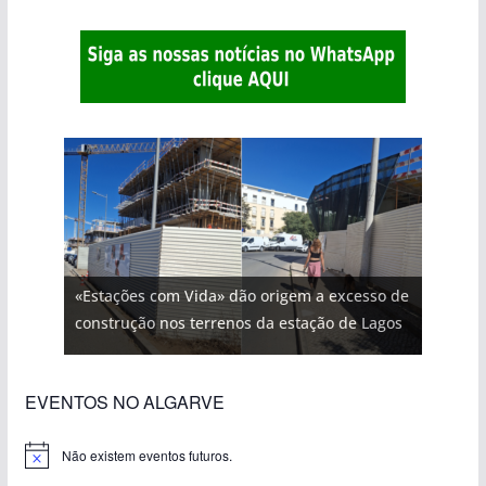
«Estações com Vida» dão origem a excesso de
construção nos terrenos da estação de Lagos
EVENTOS NO ALGARVE
Não existem eventos futuros.
A
v