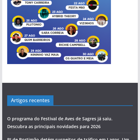
bacalhau
povo às assembleias políticas
perdida”
Cândido Glória
‘roubar’ a Junta de Portimão ao PS
Rocha com escala no Alasca
evolução de Alvor
a
s
Artigos recentes
O programa do Festival de Aves de Sagres já saiu.
Descubra as principais novidades para 2026
PJ de Portimão detém suspeitos de tráfico em Lagos. Um