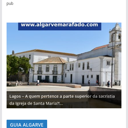
pub
Lagos – A quem pertence a parte superior da sacristia
L
da Igreja de Santa Maria?!…
d
GUIA ALGARVE