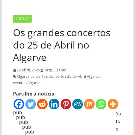
CULTURA
Os grandes concertos
do 25 de Abril no
Algarve
22 Abril, 2025
JorgeEusebio
Algarve
,
concertos
,
Concertos 25 de Abril Algarve
,
eventos Algarve
Partilhe a notícia
pub
Xu
pub
to
pub
pub
s
pub