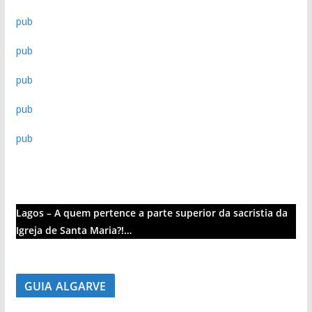
pub
pub
pub
pub
pub
Lagos – A quem pertence a parte superior da sacristia da
Igreja de Santa Maria?!…
GUIA ALGARVE