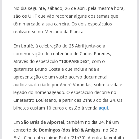
No dia seguinte, sábado, 26 de abril, pela mesma hora,
são os UHF que vão recordar alguns dos temas que
têm marcado a sua carreira. Os dois espetáculos
realizam-se no Mercado da Ribeira.
Em
Loulé
, à celebração do 25 Abril junta-se a
comemoração do centenário de Carlos Paredes,
através do espetáculo
“100PAREDES”
, com o
guitarrista Bruno Costa e que inclui ainda a
apresentação de um vasto acervo documental
audiovisual, criado por André Varandas, sobre a vida e
legado do homenageado. O espetáculo decorre no
Cineteatro Louletano, a partir das 21h00 do dia 24. Os
bilhetes custam 10 euros e estão à venda
aqui
.
Em
São Brás de Alportel
, também no dia 24, há um
concerto de
Domingos (dos Íris) & Amigos
, no São
Brás Cineteatro Jaime Pinto (21h30). A entrada gratuita.