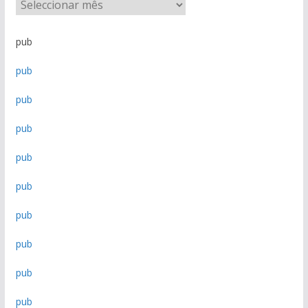
A
r
q
pub
u
pub
i
v
pub
o
d
pub
e
n
pub
o
pub
t
í
pub
c
i
pub
a
pub
s
pub