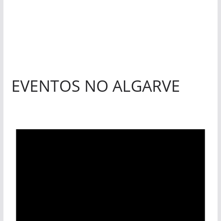
«Estações com Vida» dão origem a excesso de
construção nos terrenos da estação de Lagos
EVENTOS NO ALGARVE