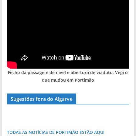
Fecho da passagem de nível e abertura de viaduto. Veja o
que mudou em Portimão
Sugestões fora do Algarve
As portas do rio Tejo (com vídeo)
Foto do dia: esta pequena praia é um símbolo
do Algarve
TODAS AS NOTÍCIAS DE PORTIMÃO ESTÃO AQUI