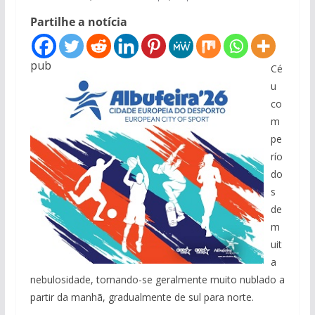
Partilhe a notícia
pub
Cé
u
co
m
pe
río
do
s
de
m
uit
a
nebulosidade, tornando-se geralmente muito nublado a
partir da manhã, gradualmente de sul para norte.