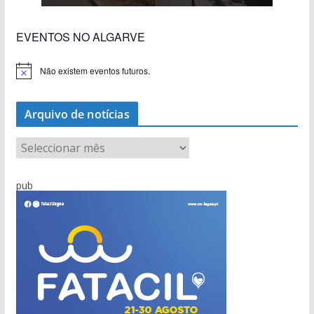
EVENTOS NO ALGARVE
Não existem eventos futuros.
A
v
i
s
Arquivo de notícias
o
A
r
q
pub
u
i
v
o
d
e
n