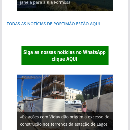
janela para a Ria Formosa
natureza
destruída por um raio
que respira autenticidade
do Algarve
costa e tanto por descobrir
TODAS AS NOTÍCIAS DE PORTIMÃO ESTÃO AQUI
«Estações com Vida» dão origem a excesso de
construção nos terrenos da estação de Lagos