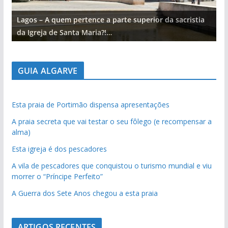
Lagos – A quem pertence a parte superior da sacristia
L
da Igreja de Santa Maria?!…
d
GUIA ALGARVE
Esta praia de Portimão dispensa apresentações
A praia secreta que vai testar o seu fôlego (e recompensar a
alma)
Esta igreja é dos pescadores
A vila de pescadores que conquistou o turismo mundial e viu
morrer o “Príncipe Perfeito”
A Guerra dos Sete Anos chegou a esta praia
ARTIGOS RECENTES