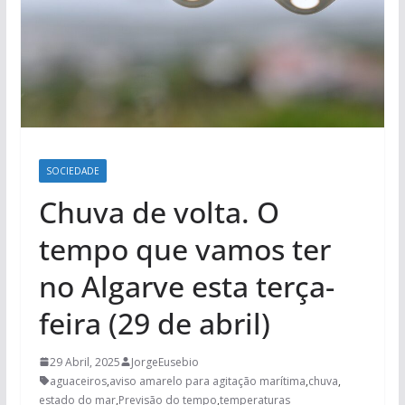
SOCIEDADE
Chuva de volta. O
tempo que vamos ter
no Algarve esta terça-
feira (29 de abril)
29 Abril, 2025
JorgeEusebio
aguaceiros
,
aviso amarelo para agitação marítima
,
chuva
,
estado do mar
,
Previsão do tempo
,
temperaturas