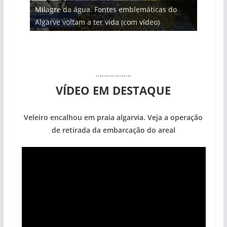
Milagre da água. Fontes emblemáticas do
Foto do dia: uma cidade algarvia que cresceu
Tempestades roubam areia de praias e põem
Tapas do mar a 3 euros cada. Nova rota
milhões de euros na construção de dois
Algarve voltam a ter vida (com vídeo)
entre redes e fábricas
arribas em risco no Algarve (com vídeo)
gastronómica nasce no Algarve
hotéis (com vídeo)
……………….
VÍDEO EM DESTAQUE
Veleiro encalhou em praia algarvia. Veja a operação
de retirada da embarcação do areal