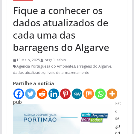
Fique a conhecer os
dados atualizados de
cada uma das
barragens do Algarve
13 Maio, 2025
JorgeEusebio
Agência Portuguesa do Ambiente
,
Barragens do Algarve
,
dados atualizados
,
níveis de armazenamento
Partilhe a notícia
pub
Est
a
se
gu
nd