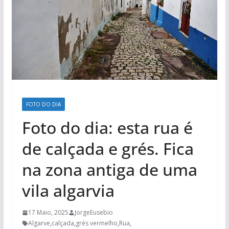
FOTO DO DIA
Foto do dia: esta rua é
de calçada e grés. Fica
na zona antiga de uma
vila algarvia
17 Maio, 2025
JorgeEusebio
Algarve
,
calçada
,
grés vermelho
,
Rua
,