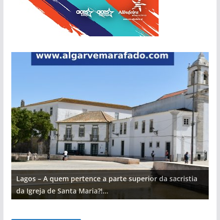
Lagos – A quem pertence a parte superior da sacristia
L
da Igreja de Santa Maria?!…
d