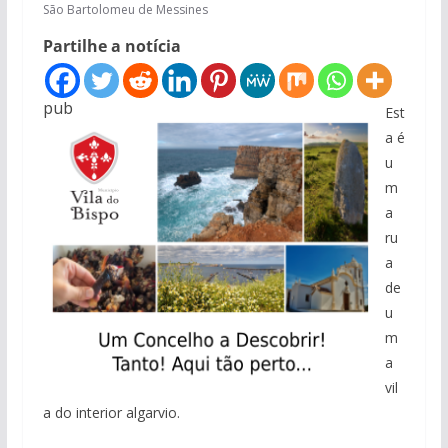
São Bartolomeu de Messines
Partilhe a notícia
pub
Est
a é
u
m
a
ru
a
de
u
m
a
vil
a do interior algarvio.