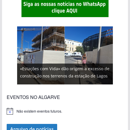
«Estações com Vida» dão origem a excesso de
construção nos terrenos da estação de Lagos
EVENTOS NO ALGARVE
Não existem eventos futuros.
A
v
i
s
Arquivo de notícias