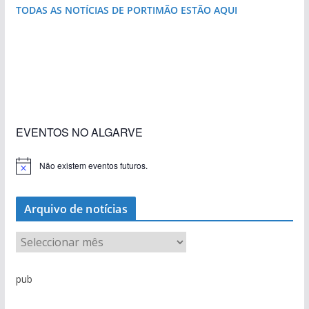
TODAS AS NOTÍCIAS DE PORTIMÃO ESTÃO AQUI
«Estações com Vida» dão origem a excesso de
construção nos terrenos da estação de Lagos
EVENTOS NO ALGARVE
Não existem eventos futuros.
A
v
i
s
Arquivo de notícias
o
A
r
q
pub
u
i