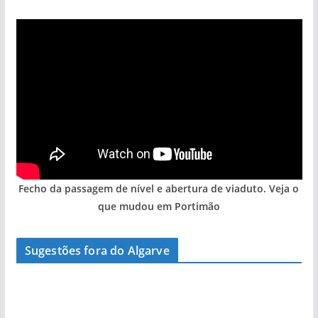
Fecho da passagem de nível e abertura de viaduto. Veja o
que mudou em Portimão
A aldeia mais portuguesa de Portugal (com
Sugestões fora do Algarve
vídeo)
Foto do dia: a terra algarvia que se abre como
janela para a Ria Formosa