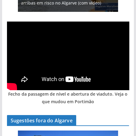
gastronómica nasce no Algarve
Algarve voltam a ter vida (com vídeo)
arribas em risco no Algarve (com vídeo)
entre redes e fábricas
hotéis (com vídeo)
Fecho da passagem de nível e abertura de viaduto. Veja o
que mudou em Portimão
Sugestões fora do Algarve