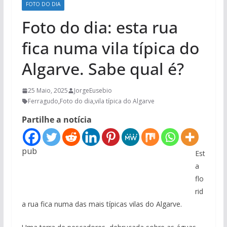
FOTO DO DIA
Foto do dia: esta rua
fica numa vila típica do
Algarve. Sabe qual é?
25 Maio, 2025
JorgeEusebio
Ferragudo
,
Foto do dia
,
vila típica do Algarve
Partilhe a notícia
pub
Est
a
flo
rid
a rua fica numa das mais típicas vilas do Algarve.