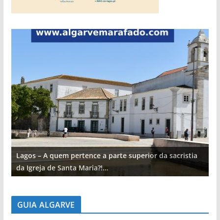
Lagos – A quem pertence a parte superior da sacristia
L
da Igreja de Santa Maria?!…
d
GUIA ALGARVE