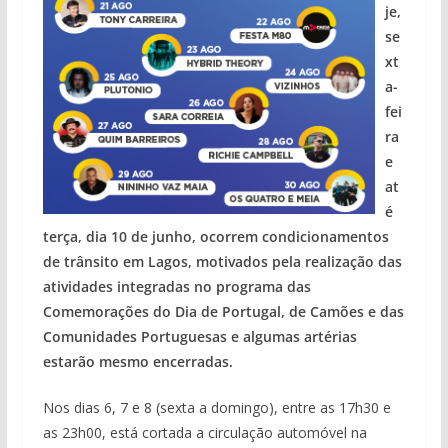
je,
se
xt
a-
fei
ra
e
at
é
terça, dia 10 de junho, ocorrem condicionamentos
de trânsito em Lagos, motivados pela realização das
atividades integradas no programa das
Comemorações do Dia de Portugal, de Camões e das
Comunidades Portuguesas e algumas artérias
estarão mesmo encerradas.
Nos dias 6, 7 e 8 (sexta a domingo), entre as 17h30 e
as 23h00, está cortada a circulação automóvel na