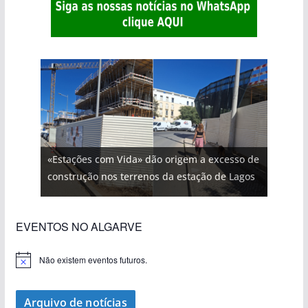
«Estações com Vida» dão origem a excesso de
construção nos terrenos da estação de Lagos
EVENTOS NO ALGARVE
Não existem eventos futuros.
A
v
i
s
Arquivo de notícias
o