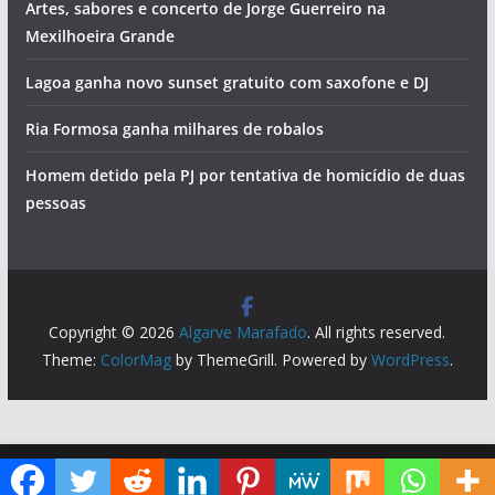
Vila Real de Santo António vai pintar-se de azul
Piscinas encerradas e tentativa de homicídios. Vai ser
assim o dia no Algarve (quinta-feira, 6 de agosto)
Foto do dia: a cidade criada pela gente do mar que tem o
maior porto de pesca do Algarve
Artes, sabores e concerto de Jorge Guerreiro na
Mexilhoeira Grande
Lagoa ganha novo sunset gratuito com saxofone e DJ
Ria Formosa ganha milhares de robalos
Homem detido pela PJ por tentativa de homicídio de duas
pessoas
Diga ao Google que o Algarve Marafado é uma das suas fontes de informação preferidas