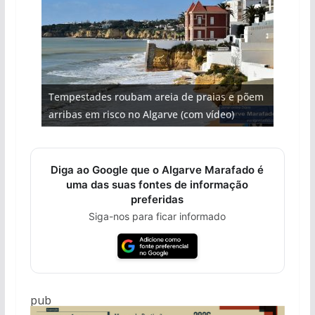
Projeto milionário: investimento de 108
Tempestades roubam areia de praias e põem
Foto do dia: uma cidade algarvia que cresceu
Milagre da água. Fontes emblemáticas do
Tapas do mar a 3 euros cada. Nova rota
milhões de euros na construção de dois
arribas em risco no Algarve (com vídeo)
entre redes e fábricas
Algarve voltam a ter vida (com vídeo)
gastronómica nasce no Algarve
hotéis (com vídeo)
Diga ao Google que o Algarve Marafado é
uma das suas fontes de informação
preferidas
Siga-nos para ficar informado
pub