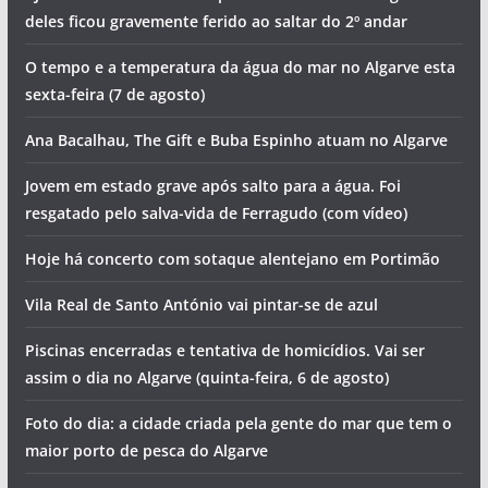
Os eventos que animam o Algarve no fim de semana (7 a 9
de agosto)
Homem morre junto a praia
O programa do Festival de Aves de Sagres já saiu.
Descubra as principais novidades para 2026
PJ de Portimão detém suspeitos de tráfico em Lagos. Um
deles ficou gravemente ferido ao saltar do 2º andar
O tempo e a temperatura da água do mar no Algarve esta
sexta-feira (7 de agosto)
Ana Bacalhau, The Gift e Buba Espinho atuam no Algarve
Jovem em estado grave após salto para a água. Foi
resgatado pelo salva-vida de Ferragudo (com vídeo)
Hoje há concerto com sotaque alentejano em Portimão