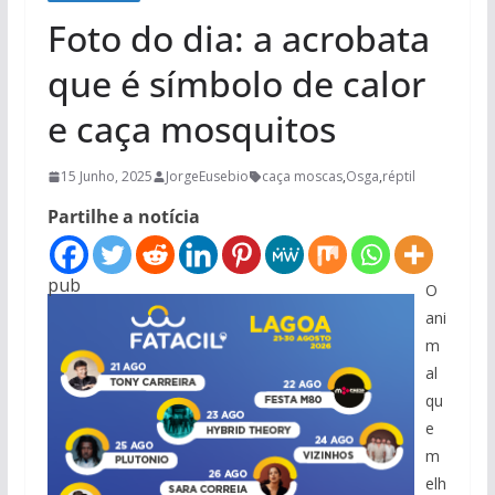
Foto do dia: a acrobata
que é símbolo de calor
e caça mosquitos
15 Junho, 2025
JorgeEusebio
caça moscas
,
Osga
,
réptil
Partilhe a notícia
pub
O
ani
m
al
qu
e
m
elh