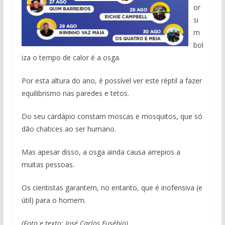
or
si
m
bol
iza o tempo de calor é a osga.
Por esta altura do ano, é possível ver este réptil a fazer
equilibrismo nas paredes e tetos.
Do seu cardápio constam moscas e mosquitos, que só
dão chatices ao ser humano.
Mas apesar disso, a osga ainda causa arrepios a
muitas pessoas.
Os cientistas garantem, no entanto, que é inofensiva (e
útil) para o homem.
(Foto e texto: José Carlos Eusébio)