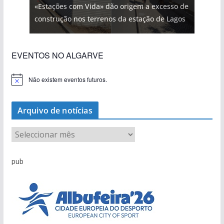
«Estações com Vida» dão origem a excesso de
construção nos terrenos da estação de Lagos
EVENTOS NO ALGARVE
Não existem eventos futuros.
A
v
i
s
Arquivo de notícias
o
A
r
q
pub
u
i
v
o
d