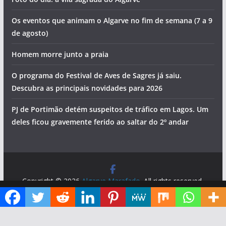
Os eventos que animam o Algarve no fim de semana (7 a 9
de agosto)
Homem morre junto a praia
O programa do Festival de Aves de Sagres já saiu.
Descubra as principais novidades para 2026
PJ de Portimão detém suspeitos de tráfico em Lagos. Um
deles ficou gravemente ferido ao saltar do 2º andar
Copyright © 2026
Algarve Marafado
. All rights reserved.
Theme:
ColorMag
by ThemeGrill. Powered by
WordPress
.
Diga ao Google que o Algarve Marafado é uma das suas fontes de informação preferidas