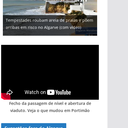
Projeto milionário: investimento de 108
Tempestades roubam areia de praias e põem
Milagre da água. Fontes emblemáticas do
Tapas do mar a 3 euros cada. Nova rota
Foto do dia: uma cidade algarvia que cresceu
milhões de euros na construção de dois
arribas em risco no Algarve (com vídeo)
Algarve voltam a ter vida (com vídeo)
gastronómica nasce no Algarve
entre redes e fábricas
hotéis (com vídeo)
Fecho da passagem de nível e abertura de
viaduto. Veja o que mudou em Portimão