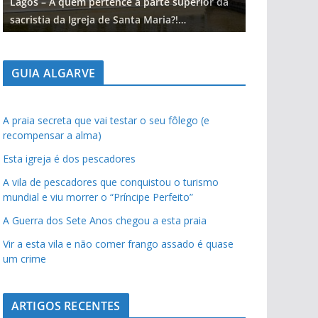
Lagos – A quem pertence a parte superior da
Lagos – A qu
sacristia da Igreja de Santa Maria?!…
sacristia da 
GUIA ALGARVE
A praia secreta que vai testar o seu fôlego (e
recompensar a alma)
Esta igreja é dos pescadores
A vila de pescadores que conquistou o turismo
mundial e viu morrer o “Príncipe Perfeito”
A Guerra dos Sete Anos chegou a esta praia
Vir a esta vila e não comer frango assado é quase
um crime
ARTIGOS RECENTES