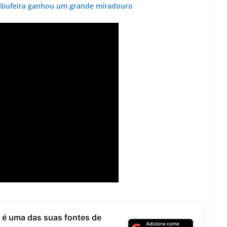
Lagos – A quem pertence a parte superior da
Albufeira ganhou um grande miradouro
sacristia da Igreja de Santa Maria?!…
 é uma das suas fontes de