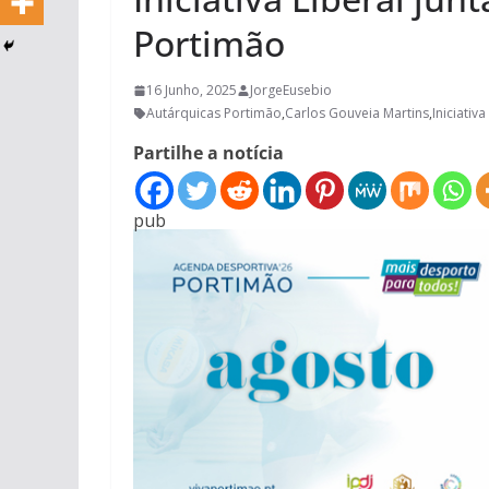
Portimão
16 Junho, 2025
JorgeEusebio
Autárquicas Portimão
,
Carlos Gouveia Martins
,
Iniciativ
Partilhe a notícia
pub