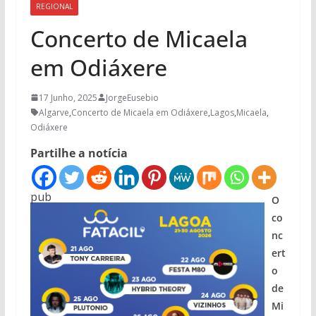
REGIONAL
Concerto de Micaela
em Odiáxere
17 Junho, 2025
JorgeEusebio
Algarve
,
Concerto de Micaela em Odiáxere
,
Lagos
,
Micaela
,
Odiáxere
Partilhe a notícia
pub
O
co
nc
ert
o
de
Mi