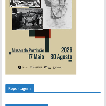
i
a
s
Reportagens