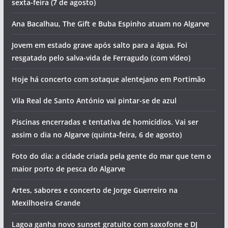
Homem morre junto a praia
O programa do Festival de Aves de Sagres já saiu.
Descubra as principais novidades para 2026
PJ de Portimão detém suspeitos de tráfico em Lagos. Um
deles ficou gravemente ferido ao saltar do 2º andar
O tempo e a temperatura da água do mar no Algarve esta
sexta-feira (7 de agosto)
Ana Bacalhau, The Gift e Buba Espinho atuam no Algarve
Jovem em estado grave após salto para a água. Foi
resgatado pelo salva-vida de Ferragudo (com vídeo)
Hoje há concerto com sotaque alentejano em Portimão
Vila Real de Santo António vai pintar-se de azul
Piscinas encerradas e tentativa de homicídios. Vai ser