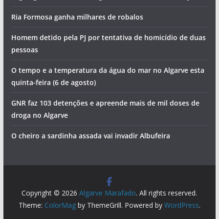
assim o dia no Algarve (quinta-feira, 6 de agosto)
Foto do dia: a cidade criada pela gente do mar que tem o
maior porto de pesca do Algarve
Artes, sabores e concerto de Jorge Guerreiro na
Mexilhoeira Grande
Lagoa ganha novo sunset gratuito com saxofone e DJ
Ria Formosa ganha milhares de robalos
Homem detido pela PJ por tentativa de homicídio de duas
pessoas
O tempo e a temperatura da água do mar no Algarve esta
quinta-feira (6 de agosto)
GNR faz 103 detenções e apreende mais de mil doses de
droga no Algarve