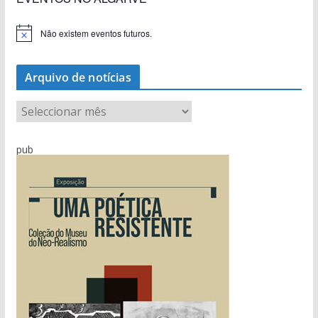
Não existem eventos futuros.
A
v
i
s
Arquivo de notícias
o
A
r
q
pub
u
i
v
o
d
e
n
o
t