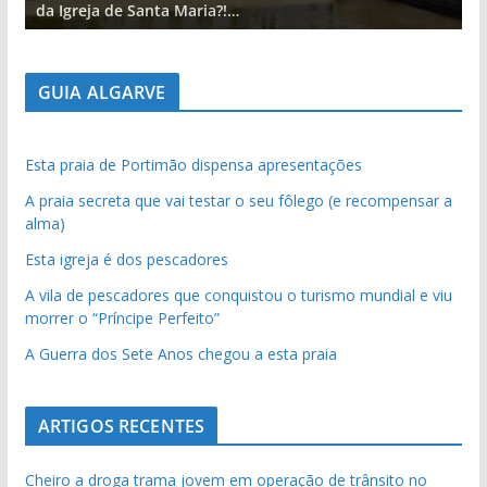
da Igreja de Santa Maria?!…
d
GUIA ALGARVE
Esta praia de Portimão dispensa apresentações
A praia secreta que vai testar o seu fôlego (e recompensar a
alma)
Esta igreja é dos pescadores
A vila de pescadores que conquistou o turismo mundial e viu
morrer o “Príncipe Perfeito”
A Guerra dos Sete Anos chegou a esta praia
ARTIGOS RECENTES
Cheiro a droga trama jovem em operação de trânsito no