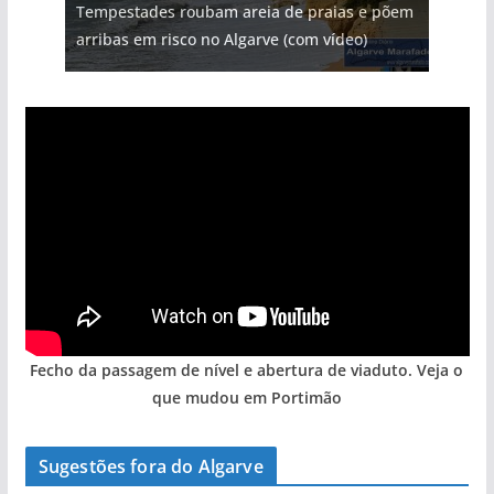
Tempestades roubam areia de praias e põem
Milagre da água. Fontes emblemáticas do
Foto do dia: uma cidade algarvia que cresceu
Tapas do mar a 3 euros cada. Nova rota
milhões de euros na construção de dois
arribas em risco no Algarve (com vídeo)
Algarve voltam a ter vida (com vídeo)
entre redes e fábricas
gastronómica nasce no Algarve
hotéis (com vídeo)
Fecho da passagem de nível e abertura de viaduto. Veja o
que mudou em Portimão
Sugestões fora do Algarve