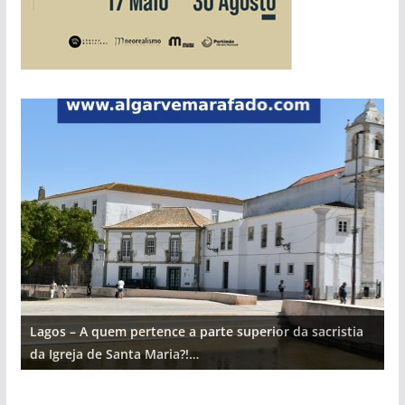
Lagos – A quem pertence a parte superior da sacristia
L
da Igreja de Santa Maria?!…
d