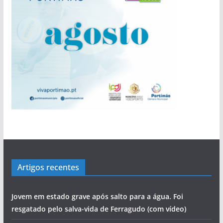
‘roubar’ a Junta de Portimão ao PS
evolução de Alvor
perdida”
Rocha com escala no Alasca
bacalhau
povo às assembleias políticas
Cândido Glória
a
s
Artigos recentes
Jovem em estado grave após salto para a água. Foi
resgatado pelo salva-vida de Ferragudo (com vídeo)