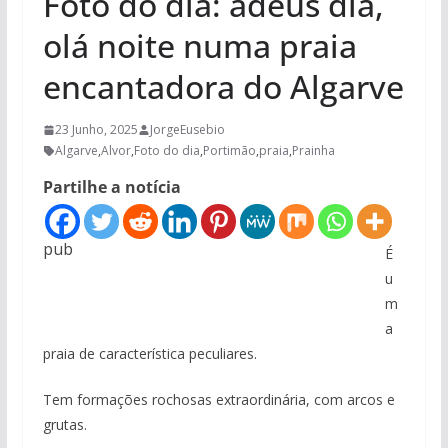
Foto do dia: adeus dia,
olá noite numa praia
encantadora do Algarve
23 Junho, 2025
JorgeEusebio
Algarve
,
Alvor
,
Foto do dia
,
Portimão
,
praia
,
Prainha
Partilhe a notícia
pub
É
u
m
a
praia de característica peculiares.
Tem formações rochosas extraordinária, com arcos e
grutas.