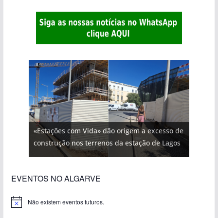
«Estações com Vida» dão origem a excesso de
construção nos terrenos da estação de Lagos
EVENTOS NO ALGARVE
Não existem eventos futuros.
A
v