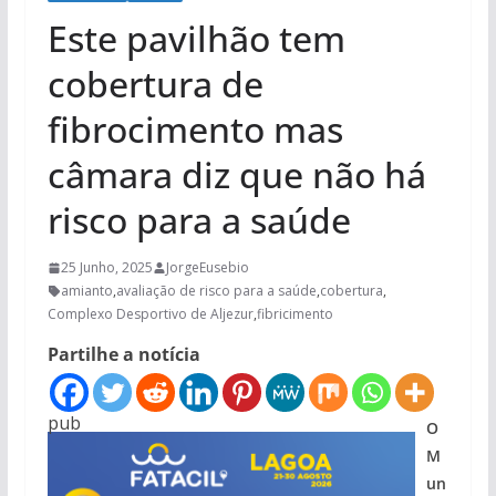
Este pavilhão tem
cobertura de
fibrocimento mas
câmara diz que não há
risco para a saúde
25 Junho, 2025
JorgeEusebio
amianto
,
avaliação de risco para a saúde
,
cobertura
,
Complexo Desportivo de Aljezur
,
fibricimento
Partilhe a notícia
pub
O
M
un