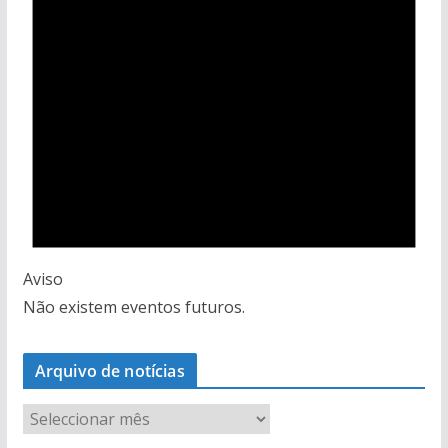
Aviso
Não existem eventos futuros.
Arquivo de notícias
A
r