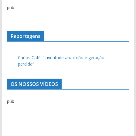
q
pub
u
i
v
o
Reportagens
d
e
Carlos Café: “Juventude atual não é geração
n
perdida”
o
t
í
OS NOSSOS VÍDEOS
c
i
pub
a
s