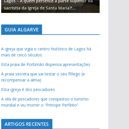
Lagos – A quem pertence a parte superior da
Lagos – A qu
sacristia da Igreja de Santa Maria?!…
sacristia da 
GUIA ALGARVE
A igreja que vigia o centro histórico de Lagos há
mais de cinco séculos
Esta praia de Portimão dispensa apresentações
A praia secreta que vai testar o seu fôlego (e
recompensar a alma)
Esta igreja é dos pescadores
A vila de pescadores que conquistou o turismo
mundial e viu morrer o “Príncipe Perfeito”
ARTIGOS RECENTES