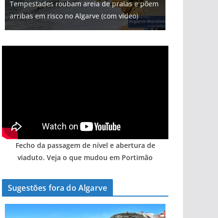
Tempestades roubam areia de praias e põem
Foto do dia: uma cidade algarvia que cresceu
Milagre da água. Fontes emblemáticas do
milhões de euros na construção de dois
Tapas do mar a 3 euros cada. Nova rota
arribas em risco no Algarve (com vídeo)
entre redes e fábricas
Algarve voltam a ter vida (com vídeo)
hotéis (com vídeo)
gastronómica nasce no Algarve
Fecho da passagem de nível e abertura de
viaduto. Veja o que mudou em Portimão
Sugestões fora do Algarve