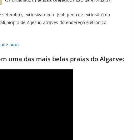
Os ordenados mensais oferecidos são de €1.442,57.
e setembro, exclusivamente (sob pena de exclusão) na
Município de Aljezur, através do endereço eletrónico
ui
e
aqui
.
em uma das mais belas praias do Algarve: