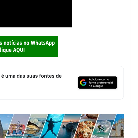
Lagos – A quem pertence a parte superior da
sacristia da Igreja de Santa Maria?!…
 é uma das suas fontes de